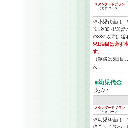
スタンダードプラン
（ときコース）
※小児代金は、
※12/30~1
※3/31以降は
※1泊目は必ず
す。
（復路は5日目
ん）
■幼児代金
支払い
スタンダードプラン
（ときコース）
※幼児料金は、
様ランチ等の子