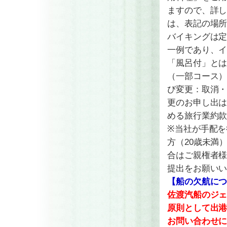
ますので、詳し
は、表記の場
バイキングは定
一例であり、
「風呂付」とは
（一部コース）
び変更：取消
更のお申し出
める旅行業約
※当社が手配を
方（20歳未満
合はご親権者
提出をお願い
【船の欠航に
佐渡汽船のジ
原則として出港
お問い合わせ