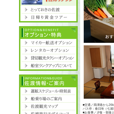
■交通／両津港から26k
バス停：春日埼（七浦
■お食事／夕食・朝食