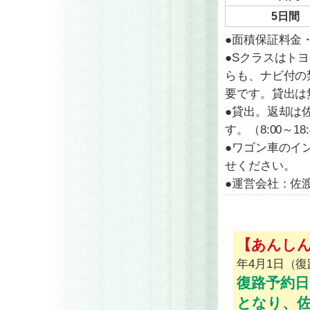
5日間
●面積保証料金
●Sクラスはト
らも、ナビ付の
要です。貸出は
●貸出。返却は
す。（8:00～18
●ワゴン車のイ
せください。
●運営会社：佐
【あんし
年4月1日（
復路予約日
となり、