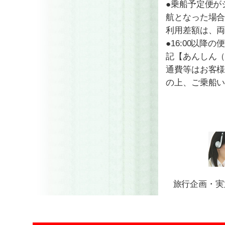
●乗船予定便が
航となった場
利用差額は、
●16:00以
記【あんしん
通費等はお客
の上、ご乗船
旅行企画・