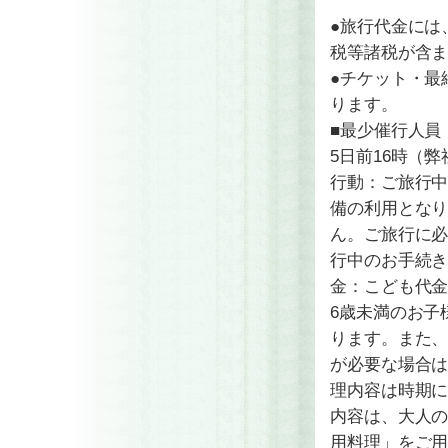
●旅行代金には
税等諸税が含
●チケット・最
ります。
■最少催行人員
5日前16時（
行動：ご旅行
備の利用となり
ん。ご旅行に
行中のお手続き
金：こども代金
6歳未満のお子
ります。また、
が必要な場合は
理内容は時期
内容は、大人
用料理」をご