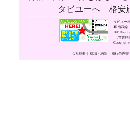
タビユーへ 格安
タビユー株式
JR南武線
Tel:042-
【営業時間
Copyright(
会社概要
｜
標識・約款
｜
旅行条件書