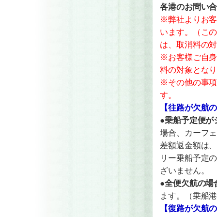
各港のお問い合わせ
※弊社よりお
います。（こ
は、取消料の
※お客様ご自
料の対象とな
※その他の事
す。
【往路が欠航
●乗船予定便が
場合、カーフ
差額返金額は
リー乗船予定
ざいません。
●全便欠航の場
ます。（乗船
【復路が欠航