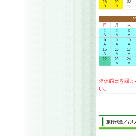
30
28
29
B
B
ー
2
日
月
火
1
2
3
A
A
A
8
9
10
A
A
A
15
16
17
A
A
A
22
23
24
C
A
A
※休館日を設け
い。
旅行代金／お