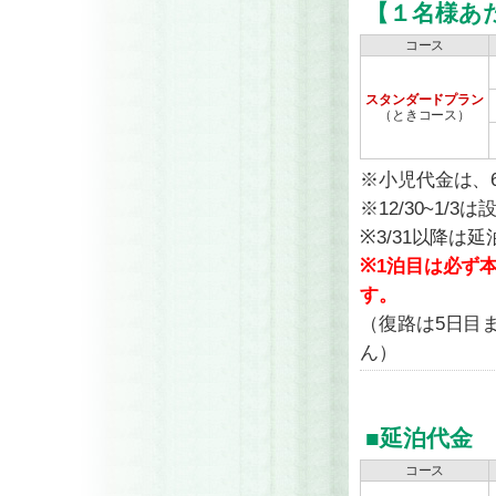
【１名様あた
コース
スタンダードプラン
（ときコース）
※小児代金は、
※12/30~1
※3/31以降は
※1泊目は必ず
す。
（復路は5日目
ん）
■延泊代金
コース