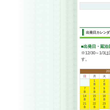
出発日カレンダ
■出発日・延泊
※12/30～
す。
2
日
月
火
1
2
B
B
7
8
9
B
B
B
14
15
16
B
B
B
21
22
23
B
B
B