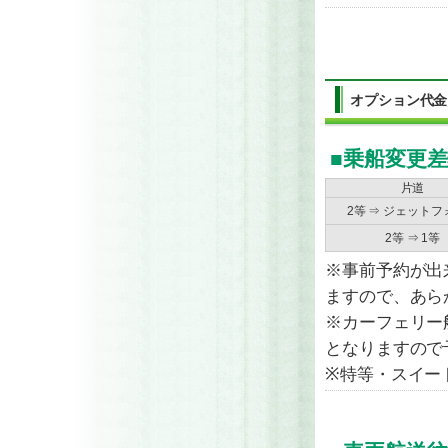
オプション代
■乗船変更
片道
2等 ⇒ ジェットフ
2等 ⇒ 1等
※事前予約が出
ますので、あら
※カーフェリー
となりますので
※特等・スイー