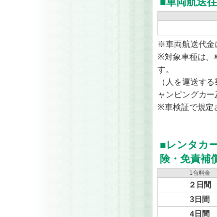
■車両航送往
※車両航送代金
※対象車種は、
す。
（人を運送する
ャンピングカー
※車検証で規定
■レンタカ
険・免責補
1台料金
２日間
3日間
4日間