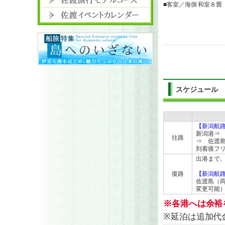
■客室／海側 和室８畳
スケジュール
【新潟航
新潟港⇒
往路
⇒ 佐渡
到着後フ
出港まで
復路
【新潟航
佐渡島（
変更可能
※各港へは余裕
※延泊は追加代