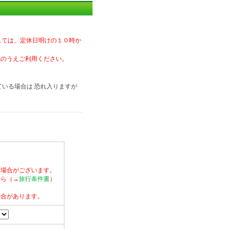
しては、定休日明けの１０時か
認のうえご利用ください。
ている場合は 恐れ入りますが
る場合がございます。
ちら（→
旅行条件書
）
場合があります。