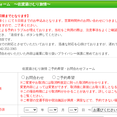
ォーム 〜佐渡湯けむり旅情〜
日前までとなります
】
除く）にて５日前までのお申込みとなります。営業時間外のお問い合わせにつきま
ますので、ご了承ください。
による予約トラブルが増えております。当社をご利用の際は、注意事項をよくご確
ただき、「送信する」ボタンを押してください。
項目です。
間内での対応とさせていただいております。 迅速な対応を心掛けておりますが、遅れ
352-3365
お問合わせいただいた内容は厳重に取り扱いプライバシー保護に努めております。
佐渡湯けむり旅情 ご予約希望・お問合わせフォーム
お問合わせ
ご予約希望
※ご変更やお取消には取消料規定に則った取消料がかかります。
変更内容によっては変更ができず、取消後に新規にお取り直しとな
須
※この場合時期により取消料がかかることがあります。詳しくはこ
をご覧ください。
※ご希望の交通手段や宿泊施設が満席・満室などで、予約できない
必須
年
月
日 〜