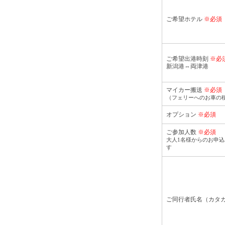
ご希望ホテル
※必須
ご希望出港時刻
※必
新潟港⇔両津港
マイカー搬送
※必須
（フェリーへのお車の
オプション
※必須
ご参加人数
※必須
大人1名様からのお申
す
ご同行者氏名（カタ