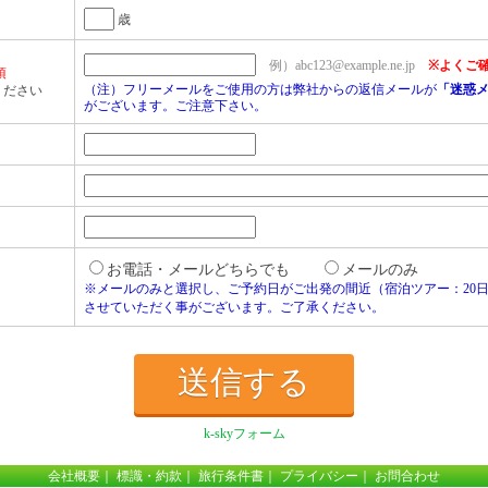
歳
例）abc123@example.ne.jp
※よくご
須
（注）フリーメールをご使用の方は弊社からの返信メールが
「迷惑
ください
がございます。ご注意下さい。
お電話・メールどちらでも
メールのみ
※メールのみと選択し、ご予約日がご出発の間近（宿泊ツアー：20
させていただく事がございます。ご了承ください。
k-skyフォーム
会社概要
｜
標識・約款
｜
旅行条件書
｜
プライバシー
｜
お問合わせ