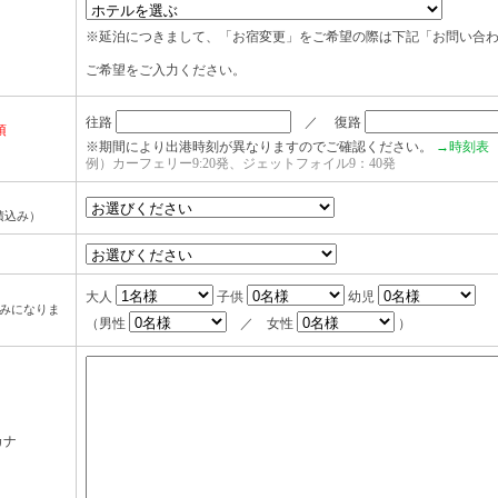
※延泊につきまして、「お宿変更」をご希望の際は下記「お問い合
ご希望をご入力ください。
往路
／ 復路
須
※期間により出港時刻が異なりますのでご確認ください。
→時刻表
例）カーフェリー9:20発、ジェットフォイル9：40発
積込み）
大人
子供
幼児
込みになりま
（男性
／ 女性
）
カナ