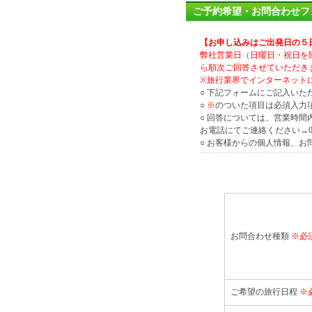
ご予約希望・お問合わせフ
【お申し込みはご出発日の５
弊社営業日（日曜日・祝日を
ら順次ご回答させていただき
※旅行業界でインターネット
○ 下記フォームにご記入い
○
※
のついた項目は必須入力
○ 回答については、営業時
お電話にてご連絡ください→042-
○ お客様からの個人情報、
お問合わせ種類
※必
ご希望の旅行日程
※