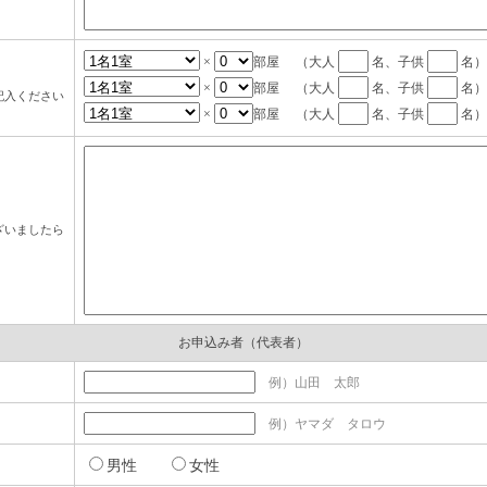
×
部屋 （大人
名、子供
名）
×
部屋 （大人
名、子供
名）
記入ください
×
部屋 （大人
名、子供
名）
ざいましたら
お申込み者（代表者）
例）山田 太郎
例）ヤマダ タロウ
男性
女性