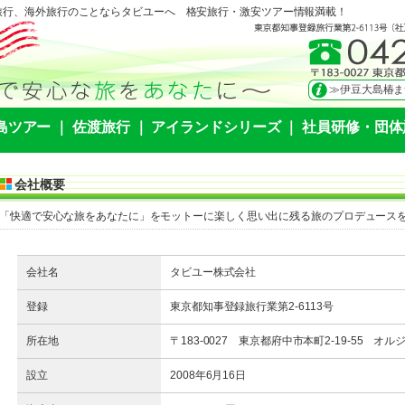
旅行、海外旅行のことならタビユーへ 格安旅行・激安ツアー情報満載！
≫伊豆大島椿ま
≫東京アイラン
≫自然と文化に
島ツアー
｜
佐渡旅行
｜
アイランドシリーズ
｜
社員研修・団体
≫のんびり島旅
か？
≫お得に行ける
≫合宿プラン！
会社概要
格安情報満載で
≫団体旅行、団
「快適で安心な旅をあなたに」をモットーに楽しく思い出に残る旅のプロデュース
≫お得な国内ツ
会社名
タビユー株式会社
登録
東京都知事登録旅行業第2-6113号
所在地
〒183-0027 東京都府中市本町2-19-55 オル
設立
2008年6月16日