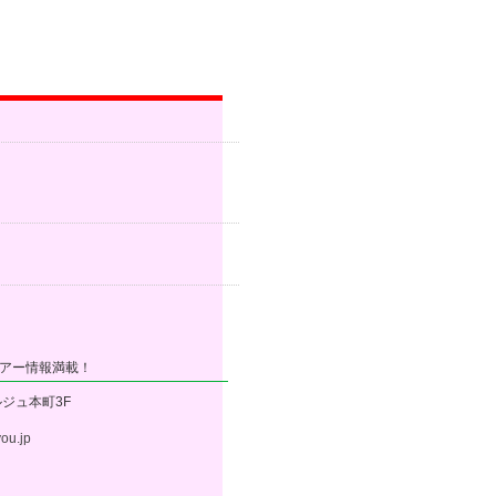
アー情報満載！
ルジュ本町3F
ou.jp