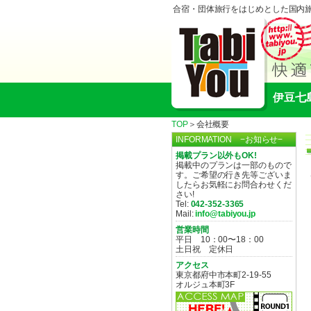
合宿・団体旅行をはじめとした国内
伊豆七
TOP
＞会社概要
INFORMATION −お知らせ−
掲載プラン以外もOK!
掲載中のプランは一部のもので
す。ご希望の行き先等ございま
したらお気軽にお問合わせくだ
さい!
Tel:
042-352-3365
Mail:
info@tabiyou.jp
営業時間
平日 10：00〜18：00
土日祝 定休日
アクセス
東京都府中市本町2-19-55
オルジュ本町3F