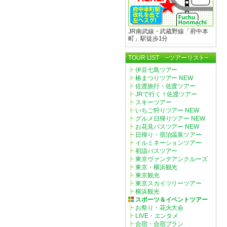
JR南武線・武蔵野線「府中本
町」駅徒歩1分
TOUR LIST −ツアーリスト−
伊豆七島ツアー
椿まつりツアー
NEW
佐渡旅行・佐渡ツアー
JRで行く！佐渡ツアー
スキーツアー
いちご狩りツアー
NEW
グルメ日帰りツアー
NEW
お花見バスツアー
NEW
日帰り・宿泊温泉ツアー
イルミネーションツアー
初詣バスツアー
東京ヴァンテアンクルーズ
東京・横浜観光
東京観光
東京スカイツリーツアー
横浜観光
スポーツ＆イベントツアー
お祭り・花火大会
LIVE・エンタメ
合宿・合宿プラン