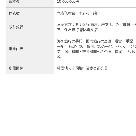
資本金
10,000,000円
代表者
代表取締役 宇多村 純一
三菱東京ＵＦＪ銀行 東恵比寿支店、みずほ銀行 
取引銀行
三井住友銀行 恵比寿支店
海外旅行の手配、国内旅行の企画・運営・手配
手配、 観光バス・貸切バスの手配、パッケージ
事業内容
業、宿泊機関・交通機関への企画・提案、 各種
成
所属団体
社団法人全国旅行業協会正会員