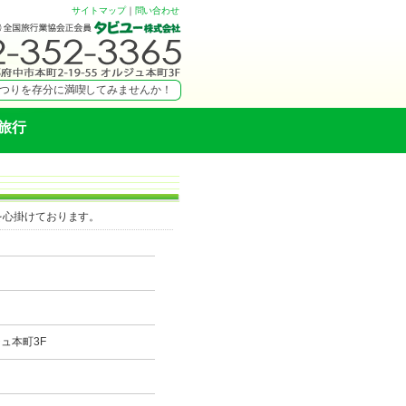
サイトマップ
｜
問い合わせ
つりを存分に満喫してみませんか！
ドシリーズ オフィシャルツアー！
ふれる旅～佐渡旅行・佐渡ツアー～
旅行
！伊豆七島ツアーへ行ってみません
特別プランあります♪伊豆大島ツアー
スポーツ・ゼミなんでもおまかせ！
す！
体様専用プラン！幹事様必見です！
を心掛けております。
アー！好評発売中！
ジュ本町3F