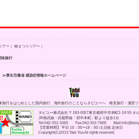
ツアー
｜
椿まつりツアー
｜
団体旅行
≫厚生労働省 感染症情報ホームページ
体旅行をはじめとした国内旅行、海外旅行のことならタビユーへ 格安旅行・激安ツ
タビユー株式会社 〒183-0027東京都府中市本町2-19-55 オ
JR南武線・武蔵野線「府中本町」駅より徒歩1分
Tel:042-352-3365 Fax:042-352-7900 Mail:
info@tabiy
【営業時間】 平日 10：00〜18：00 /土日祝 定休日
Copyright(C)2015 Tabi You All rights reserved.