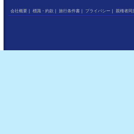
会社概要
｜
標識・約款
｜
旅行条件書
｜
プライバシー
｜
親権者同