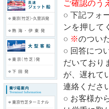
ご確認のう
○ 下記フ
東京（竹芝）・久里浜発
ンを押して
熱海発
○
※
のつい
大型客船
○ 回答に
東京（竹芝）発
だいており
下田発
が、遅れて
連絡ください→0
○ お客様
東京竹芝ターミナル