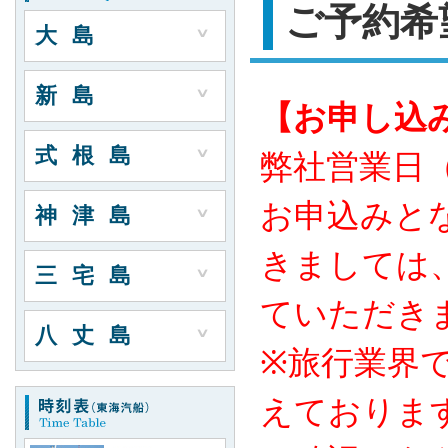
ご予約希
大島
新島
【お申し込
式根島
弊社営業日
お申込みと
神津島
きましては
三宅島
ていただき
八丈島
※旅行業界
えておりま
高速ジェット船