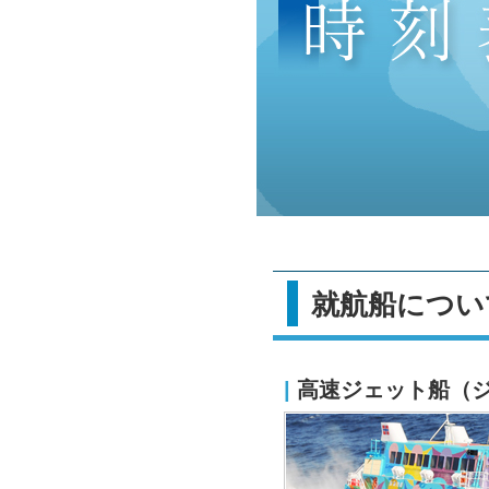
就航船につ
|
高速ジェット船（