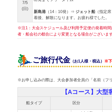
7/5
(日)
新島港
（14：10発）⇒
ジェット船
（指定席
着後、解散になります。お疲れ様でした。
※注1：大会スケジュール及び利用予定便の発着時間は
者・船会社の都合により変更となる場合がございま
ご旅行代金
（お1人様・税込）
※
※お申し込みの際は、大会参加者全員の「名前（フ
【Aコース】大型
船タイプ
区分