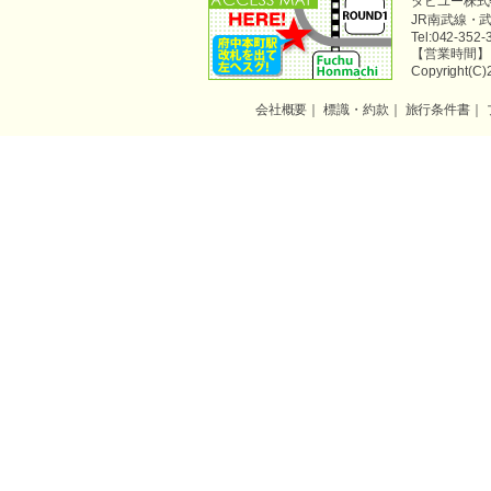
タビユー株式会
JR南武線・
Tel:042-35
【営業時間】 平
Copyright(C)2
会社概要
｜
標識・約款
｜
旅行条件書
｜