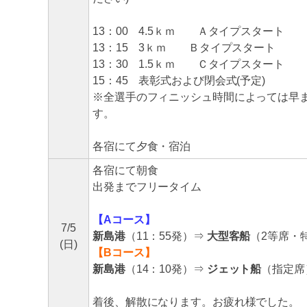
13：00 4.5ｋｍ Ａタイプスタート
13：15 3ｋｍ Ｂタイプスタート
13：30 1.5ｋｍ Ｃタイプスタート
15：45 表彰式および閉会式(予定)
※全選手のフィニッシュ時間によっては早
す。
各宿にて夕食・宿泊
各宿にて朝食
出発までフリータイム
【Aコース】
7/5
新島港
（11：55発）⇒
大型客船
（2等席・
(日)
【Bコース】
新島港
（14：10発）⇒
ジェット船
（指定席
着後、解散になります。お疲れ様でした。