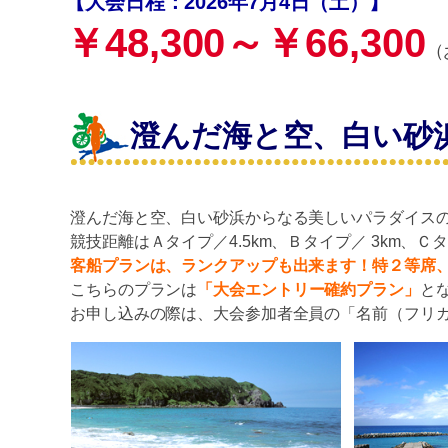
【大会日程：2026年7月4日（土）】
￥48,300～￥66,300
（
澄んだ海と空、白い砂
澄んだ海と空、白い砂浜からなる美しいパラダイス
競技距離はＡタイプ／4.5km、Ｂタイプ／ 3km、Ｃタ
客船プランは、ランクアップも出来ます！特２等席
こちらのプランは
「大会エントリー確約プラン」
と
お申し込みの際は、大会参加者全員の「名前（フリ