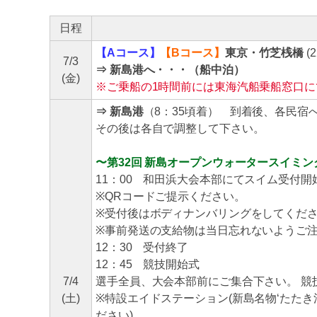
日程
【Aコース】
【Bコース】
東京・竹芝桟橋
(
7/3
⇒
新島港へ・・・（船中泊）
(金)
※ご乗船の1時間前には東海汽船乗船窓口
⇒ 新島港
（8：35頃着） 到着後、各民宿
その後は各自で調整して下さい。
〜第32回 新島オープンウォータースイミン
11：00 和田浜大会本部にてスイム受付開
※QRコードご提示ください。
※受付後はボディナンバリングをしてくだ
※事前発送の支給物は当日忘れないようご
12：30 受付終了
12：45 競技開始式
7/4
選手全員、大会本部前にご集合下さい。 競
(土)
※特設エイドステーション(新島名物‘たた
ださい)