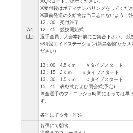
※QRコードご提示ください。
※受付後はボディナンバリングをしてくだ
※事前発送の支給物は当日忘れないようご
12：30 受付終了
7/4
12：45 競技開始式
(土)
選手全員、大会本部前にご集合下さい。 競
※特設エイドステーション(新島名物‘たた
ださい)
13：00 4.5ｋｍ Ａタイプスタート
13：15 3ｋｍ Ｂタイプスタート
13：30 1.5ｋｍ Ｃタイプスタート
15：45 表彰式および閉会式(予定)
※全選手のフィニッシュ時間によっては早
す。
各宿にて夕食・宿泊
各宿にて朝食
出発までフリータイム