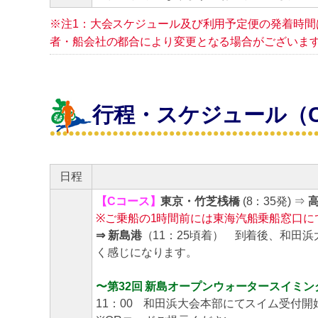
※注1：大会スケジュール及び利用予定便の発着時間は
者・船会社の都合により変更となる場合がございま
行程・スケジュール（
日程
【Cコース】
東京・竹芝桟橋
(8：35発) ⇒
※ご乗船の1時間前には東海汽船乗船窓口に
⇒ 新島港
（11：25頃着） 到着後、和田
く感じになります。
〜第32回 新島オープンウォータースイミン
11：00 和田浜大会本部にてスイム受付開