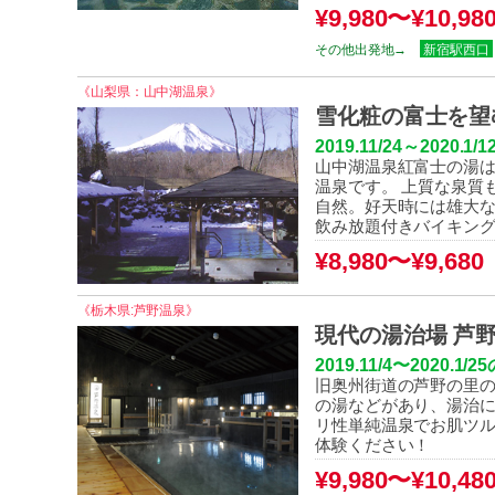
¥9,980〜¥10,98
その他出発地→
新宿駅西口
《山梨県：山中湖温泉》
雪化粧の富士を望
2019.11/24～202
山中湖温泉紅富士の湯は
温泉です。 上質な泉質
自然。好天時には雄大な
飲み放題付きバイキン
¥8,980〜¥9,680
《栃木県:芦野温泉》
現代の湯治場 芦
2019.11/4
〜2020.1/25
旧奥州街道の芦野の里
の湯などがあり、湯治に
リ性単純温泉でお肌ツ
体験ください！
¥9,980〜¥10,48