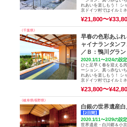
れあいを楽しもう！ シ
京ドイツ村ではイルミネ
¥21,800〜¥33,8
《千葉県》
早春の色彩あふれ
ャイナランタンフ
／Ｂ：鴨川グラン
2020.1/11〜2/2
ひと足早く春を迎える房
ーション、真っ赤ないち
れあいを楽しもう！ シ
京ドイツ村ではイルミネ
¥23,800〜¥42,8
《岐阜県/長野県》
白銀の世界遺産白
【2日間】
2020.1/11〜2/
世界遺産・白川郷＆小