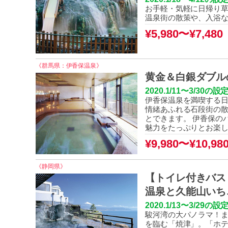
お手軽・気軽に日帰り草
温泉街の散策や、入浴
¥5,9
80〜¥7,480
（
《群馬県：伊香保温泉》
黄金＆白銀ダブル
2020.1/11〜3/3
伊香保温泉を満喫する日
情緒あふれる石段街の散
とできます。 伊香保の
魅力をたっぷりとお楽し
¥9,980〜¥10,98
《静岡県》
【トイレ付きバス
温泉と久能山い
2020.1/13〜3/2
駿河湾の大パノラマ！
を臨む「焼津」。「ホ