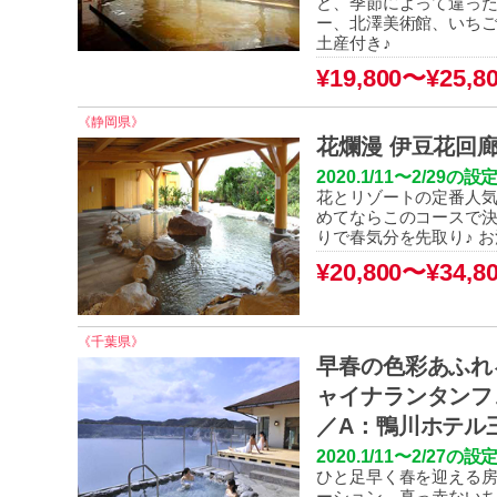
ど、季節によって違った
ー、北澤美術館、いち
土産付き♪
¥19,800〜¥25,8
《静岡県》
花爛漫 伊豆花回
2020.1/11〜2/
花とリゾートの定番人気
めてならこのコースで決
りで春気分を先取り♪ 
¥20,800〜¥34,
8
《千葉県》
早春の色彩あふれ
ャイナランタンフ
／A：鴨川ホテル
2020.1/11〜2/2
ひと足早く春を迎える房
ーション、真っ赤ないち