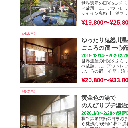
世界遺産の日光をぶらり
べ放題」に、アウトレッ
シャイン鬼怒川」泊プ
¥19,800〜¥25,8
《栃木県》
ゆったり鬼怒川温
ごころの宿 一心
2019.12/14〜20
世界遺産の日光をぶらり
べ放題」に、アウトレッ
ごころの宿 一心舘」泊
¥20,800〜¥33,8
《長野県》
黄金色の湯で
のんびりプチ湯治
2020.1/8〜2/2
横谷温泉旅館の自家源泉
ら徒歩約5分程の横谷渓