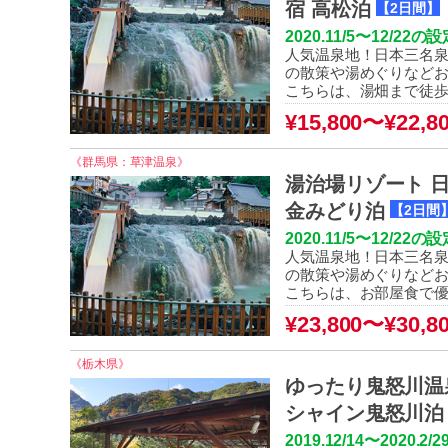
宿 高松泊
【2日間】
2020.11/5〜12
人気温泉地！日本三名泉
の散策や湯めぐりなど
こちらは、湯畑まで徒歩
¥15,800〜¥22,8
《群馬県：草津温泉》
湯治場リゾート 
金みどり泊
【2日間
2020.11/5〜12
人気温泉地！日本三名泉
の散策や湯めぐりなど
こちらは、お部屋食で優
¥23,800〜¥30,8
《栃木県》
ゆったり鬼怒川温
シャイン鬼怒川泊
2019.12/14〜20