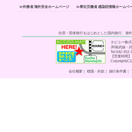
≫外務省 海外安全ホームページ
≫厚生労働省 感染症情報ホームペ
合宿・団体旅行をはじめとした国内旅行、海
タビユー株式会
JR南武線・
Tel:042-35
【営業時間】 平
Copyright(C)2
会社概要
｜
標識・約款
｜
旅行条件書
｜