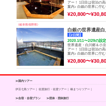
アー！ 1日目は宿泊の
案内♪ 白銀の世界に佇
¥20,800〜¥30,8
《岐阜県/長野県》
白銀の世界遺産白
【2日間】
2020.1/11〜2/
世界遺産・白川郷＆小
アー！ 1日目は宿泊の
案内♪ 白銀の世界に佇
¥20,800〜¥30,8
≫国内ツアー
伊豆七島ツアー
｜
佐渡旅行・佐渡ツアー
｜
椿まつりツアー
｜
≫合宿・合宿プラン
≫団体・団体旅行