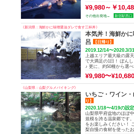
¥9
,980～￥10,48
その他出発地→
新宿駅西口
《新潟県：海鮮かに味噌醤油ダレで食す三杯丼》
本気丼！海鮮かに
呂
【日帰り】
2019.12/14〜20
上越エリア最大級の露
で大満足の1日！ ぽん
♪ 更に、約50種から
¥9,980〜¥10,68
《山梨県：山梨グルメバイキング》
いちご・ワイン・
り】
2020.1/18〜4/19
の設
山梨県甲府盆地のほぼ
規模を誇る温泉郷です。
をお楽しみください！ 
梨自慢の食材を使ったお