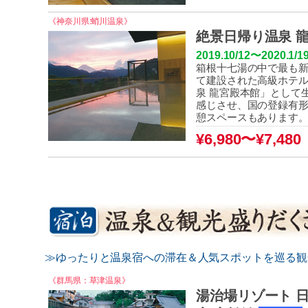
《神奈川県:蛸川温泉》
絶景日帰り温泉 
2019.10/12
〜2020.1/1
箱根十七湯の中で最も新
て建設された高級ホテル
泉 龍宮殿本館」として
感じさせ、国の登録有
憩スペースもあります
¥6,980〜¥7,480
（
≫ゆったりと温泉宿への滞在＆人気スポットを巡る観
《群馬県：草津温泉》
湯治場リゾート 