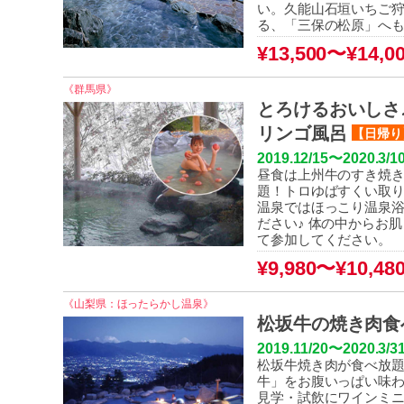
い。久能山石垣いちご
る、「三保の松原」へ
¥13,500〜¥14,0
《群馬県》
とろけるおいしさ
リンゴ風呂
【日帰り
2019.12/15〜2020.3/1
昼食は上州牛のすき焼
題！トロゆばすくい取り
温泉ではほっこり温泉
ださい♪ 体の中からお
て参加してください。
¥9,980〜¥10,48
《山梨県：ほったらかし温泉》
松坂牛の焼き肉食
2019
.11/20〜202
松坂牛焼き肉が食べ放題
牛」をお腹いっぱい味わ
見学・試飲にワインミ