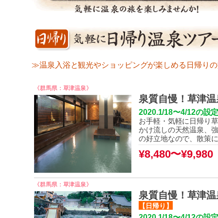
≫温泉入浴と観光やショッピングが楽しめる日帰りの
《群馬県：草津温泉》
泉質自慢！草津温
2020.1/18〜4/1
お手軽・気軽に日帰り草
かけ流しの天然温泉、強
の好立地なので、散策に
¥8,480〜¥9,980
《群馬県：草津温泉》
泉質自慢！草津温
【日帰り】
2020.1/18〜4/1