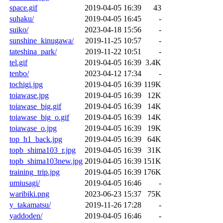
space.gif
2019-04-05 16:39
43
suhaku/
2019-04-05 16:45
-
suiko/
2023-04-18 15:56
-
sunshine_kinugawa/
2019-11-25 10:57
-
tateshina_park/
2019-11-22 10:51
-
tel.gif
2019-04-05 16:39
3.4K
tenbo/
2023-04-12 17:34
-
tochigi.jpg
2019-04-05 16:39
119K
toiawase.jpg
2019-04-05 16:39
12K
toiawase_big.gif
2019-04-05 16:39
14K
toiawase_big_o.gif
2019-04-05 16:39
14K
toiawase_o.jpg
2019-04-05 16:39
19K
top_h1_back.jpg
2019-04-05 16:39
64K
topb_shima103_r.jpg
2019-04-05 16:39
31K
topb_shima103new.jpg
2019-04-05 16:39
151K
training_trip.jpg
2019-04-05 16:39
176K
umiusagi/
2019-04-05 16:46
-
waribiki.png
2023-06-23 15:37
75K
y_takamatsu/
2019-11-26 17:28
-
yaddoden/
2019-04-05 16:46
-