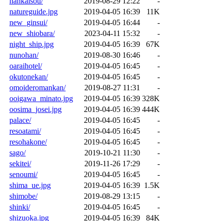
nankaisou/
2019-08-29 12:22
-
natureguide.jpg
2019-04-05 16:39
11K
new_ginsui/
2019-04-05 16:44
-
new_shiobara/
2023-04-11 15:32
-
night_ship.jpg
2019-04-05 16:39
67K
nunohan/
2019-08-30 16:46
-
oaraihotel/
2019-04-05 16:45
-
okutonekan/
2019-04-05 16:45
-
omoideromankan/
2019-08-27 11:31
-
ooigawa_minato.jpg
2019-04-05 16:39
328K
oosima_josei.jpg
2019-04-05 16:39
444K
palace/
2019-04-05 16:45
-
resoatami/
2019-04-05 16:45
-
resohakone/
2019-04-05 16:45
-
sago/
2019-10-21 11:30
-
sekitei/
2019-11-26 17:29
-
senoumi/
2019-04-05 16:45
-
shima_ue.jpg
2019-04-05 16:39
1.5K
shimobe/
2019-08-29 13:15
-
shinki/
2019-04-05 16:45
-
shizuoka.jpg
2019-04-05 16:39
84K