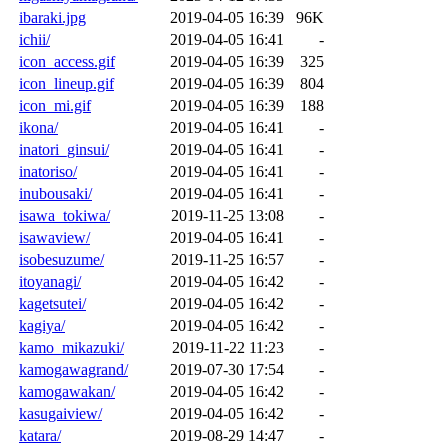
ibaraki.jpg
2019-04-05 16:39
96K
ichii/
2019-04-05 16:41
-
icon_access.gif
2019-04-05 16:39
325
icon_lineup.gif
2019-04-05 16:39
804
icon_mi.gif
2019-04-05 16:39
188
ikona/
2019-04-05 16:41
-
inatori_ginsui/
2019-04-05 16:41
-
inatoriso/
2019-04-05 16:41
-
inubousaki/
2019-04-05 16:41
-
isawa_tokiwa/
2019-11-25 13:08
-
isawaview/
2019-04-05 16:41
-
isobesuzume/
2019-11-25 16:57
-
itoyanagi/
2019-04-05 16:42
-
kagetsutei/
2019-04-05 16:42
-
kagiya/
2019-04-05 16:42
-
kamo_mikazuki/
2019-11-22 11:23
-
kamogawagrand/
2019-07-30 17:54
-
kamogawakan/
2019-04-05 16:42
-
kasugaiview/
2019-04-05 16:42
-
katara/
2019-08-29 14:47
-