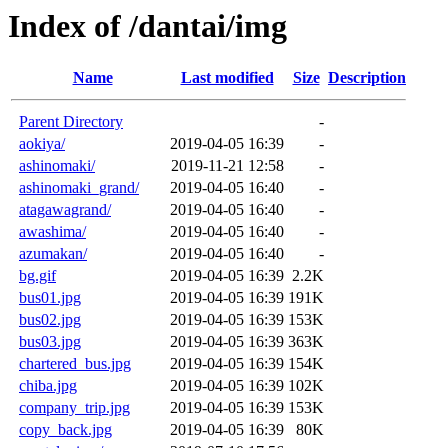
Index of /dantai/img
Name
Last modified
Size
Description
Parent Directory
-
aokiya/
2019-04-05 16:39
-
ashinomaki/
2019-11-21 12:58
-
ashinomaki_grand/
2019-04-05 16:40
-
atagawagrand/
2019-04-05 16:40
-
awashima/
2019-04-05 16:40
-
azumakan/
2019-04-05 16:40
-
bg.gif
2019-04-05 16:39
2.2K
bus01.jpg
2019-04-05 16:39
191K
bus02.jpg
2019-04-05 16:39
153K
bus03.jpg
2019-04-05 16:39
363K
chartered_bus.jpg
2019-04-05 16:39
154K
chiba.jpg
2019-04-05 16:39
102K
company_trip.jpg
2019-04-05 16:39
153K
copy_back.jpg
2019-04-05 16:39
80K