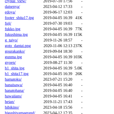
crystal_view/
2019-07-10 17:56
-
daisenya/
2023-04-12 17:33
-
edoya/
2019-06-17 12:03
-
footer_shita17.jpg
2019-04-05 16:39
41K
fuji/
2019-07-30 19:03
-
fukko.jpg
2019-04-05 16:39
77K
fukushima.jpg
2019-04-05 16:39
115K
g_taiyo/
2019-11-26 18:57
-
goto_dantai.png
2020-11-06 12:13
237K
gourakanko/
2019-09-04 18:30
-
gunma.jpg
2019-04-05 16:39
103K
gyoen/
2019-08-27 11:30
-
h1_shita.jpg
2019-04-05 16:39
5.0K
h1_shita17.jpg
2019-04-05 16:39
26K
hamatoku/
2023-07-21 15:20
-
hanaisawa/
2019-04-05 16:40
-
hanatohana/
2019-04-05 16:40
-
hawaiians/
2019-04-05 16:41
-
heian/
2019-11-21 17:43
-
hibikino/
2023-04-18 15:56
-
higashiyamagrand/
2023-04-12 17:35
-