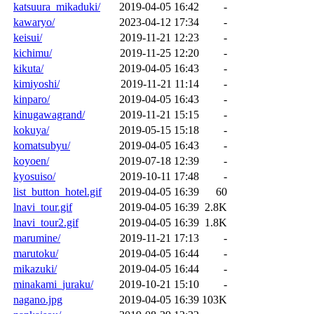
katsuura_mikaduki/
2019-04-05 16:42
-
kawaryo/
2023-04-12 17:34
-
keisui/
2019-11-21 12:23
-
kichimu/
2019-11-25 12:20
-
kikuta/
2019-04-05 16:43
-
kimiyoshi/
2019-11-21 11:14
-
kinparo/
2019-04-05 16:43
-
kinugawagrand/
2019-11-21 15:15
-
kokuya/
2019-05-15 15:18
-
komatsubyu/
2019-04-05 16:43
-
koyoen/
2019-07-18 12:39
-
kyosuiso/
2019-10-11 17:48
-
list_button_hotel.gif
2019-04-05 16:39
60
lnavi_tour.gif
2019-04-05 16:39
2.8K
lnavi_tour2.gif
2019-04-05 16:39
1.8K
marumine/
2019-11-21 17:13
-
marutoku/
2019-04-05 16:44
-
mikazuki/
2019-04-05 16:44
-
minakami_juraku/
2019-10-21 15:10
-
nagano.jpg
2019-04-05 16:39
103K